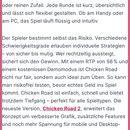
oder reinen Zufall. Jede Runde ist kurz, übersichtlich
und lässt sich flexibel gestalten. Ob am Handy oder
am PC, das Spiel läuft flüssig und intuitiv.
Der Spieler bestimmt selbst das Risiko. Verschiedene
Schwierigkeitsgrade erlauben individuelle Strategien
– von sicher bis mutig. Wer rechtzeitig aussteigt,
sichert sich den Gewinn. Mit einem RTP von 98 % und
einem kostenlosen Demomodus ist Chicken Road
nicht nur fair, sondern auch ideal zum Üben. So kann
man risikofrei testen, bevor echtes Geld ins Spiel
kommt. Chicken Road ist einfach, schnell und bietet
trotzdem Tiefgang – perfekt für alle Spieltypen. Die
neueste Version,
Chicken Road 2
, erweitert das
Konzept um verbesserte Grafik, zusätzliche Features
und noch mehr Spannung für mobile und Desktop-