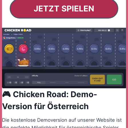
JETZT SPIELEN
🎮 Chicken Road: Demo-
Version für Österreich
Die kostenlose Demoversion auf unserer Website ist
die perfekte Möglichkeit für österreichische Spieler,