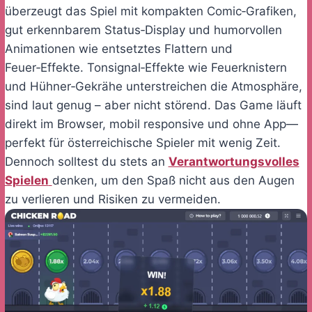
überzeugt das Spiel mit kompakten Comic‑Grafiken,
gut erkennbarem Status‑Display und humorvollen
Animationen wie entsetztes Flattern und
Feuer‑Effekte. Tonsignal‑Effekte wie Feuerknistern
und Hühner‑Gekrähe unterstreichen die Atmosphäre,
sind laut genug – aber nicht störend. Das Game läuft
direkt im Browser, mobil responsive und ohne App—
perfekt für österreichische Spieler mit wenig Zeit.
Dennoch solltest du stets an
Verantwortungsvolles
Spielen
denken, um den Spaß nicht aus den Augen
zu verlieren und Risiken zu vermeiden.