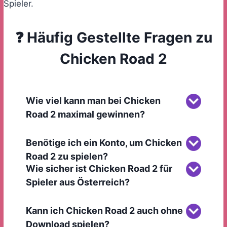
Spieler.
❓ Häufig Gestellte Fragen zu
Chicken Road 2
Wie viel kann man bei Chicken
Road 2 maximal gewinnen?
Benötige ich ein Konto, um Chicken
Road 2 zu spielen?
Wie sicher ist Chicken Road 2 für
Spieler aus Österreich?
Kann ich Chicken Road 2 auch ohne
Download spielen?