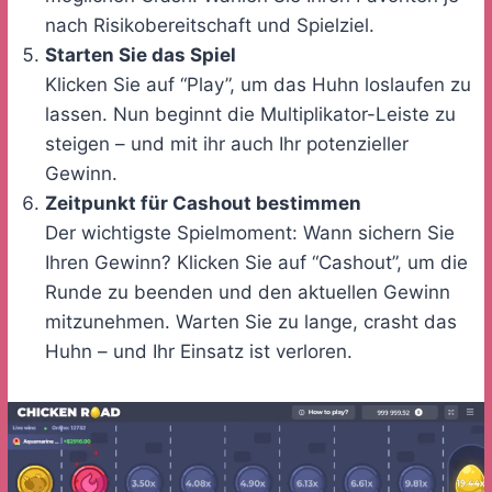
nach Risikobereitschaft und Spielziel.
Starten Sie das Spiel
Klicken Sie auf “Play”, um das Huhn loslaufen zu
lassen. Nun beginnt die Multiplikator-Leiste zu
steigen – und mit ihr auch Ihr potenzieller
Gewinn.
Zeitpunkt für Cashout bestimmen
Der wichtigste Spielmoment: Wann sichern Sie
Ihren Gewinn? Klicken Sie auf “Cashout”, um die
Runde zu beenden und den aktuellen Gewinn
mitzunehmen. Warten Sie zu lange, crasht das
Huhn – und Ihr Einsatz ist verloren.