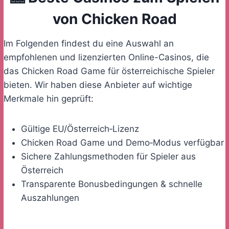
von Chicken Road
Im Folgenden findest du eine Auswahl an
empfohlenen und lizenzierten Online-Casinos, die
das Chicken Road Game für österreichische Spieler
bieten. Wir haben diese Anbieter auf wichtige
Merkmale hin geprüft:
Gültige EU/Österreich‑Lizenz
Chicken Road Game und Demo‑Modus verfügbar
Sichere Zahlungsmethoden für Spieler aus
Österreich
Transparente Bonusbedingungen & schnelle
Auszahlungen