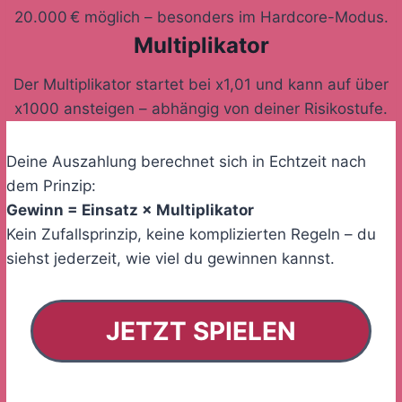
20.000 € möglich – besonders im Hardcore-Modus.
Multiplikator
Der Multiplikator startet bei x1,01 und kann auf über
x1000 ansteigen – abhängig von deiner Risikostufe.
Deine Auszahlung berechnet sich in Echtzeit nach
dem Prinzip:
Gewinn = Einsatz × Multiplikator
Kein Zufallsprinzip, keine komplizierten Regeln – du
siehst jederzeit, wie viel du gewinnen kannst.
JETZT SPIELEN